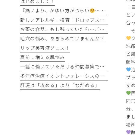
はじめまして！
「
『痛いより、かゆい方がつらい
…』そう感じるのには理由があります
と
新しいアレルギー検査「ドロップスクリーン」を導入しました！
合
お薬の容器、もし残っていたら…ご協力をお願いします
そ
毛穴の悩み、あきらめていませんか？
洗
リップ美容液グロス！
ビ
夏前に増える肌悩み
顔
一緒に働いていただける仲間募集です！
多汗症治療イオントフォレーシスの時間が半分に
プ
す
肝斑は「攻める」より「なだめる」
固
分
ま
場