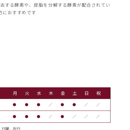
除去する酵素や、皮脂を分解する酵素が配合されてい
方におすすめです
月
火
水
木
金
土
日
祝
●
●
●
／
●
●
／
／
●
●
●
／
●
／
／
／
後、日曜、祝日