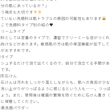
自分の肌にあっているか？」
いう視点も大切です
っていない洗顔料は肌トラブルの原因の可能性もあります
こで洗顔料タイプ別の紹介♥️
クリームタイプ
顔料としては定番のタイプで、濃密でクリーミーな泡がつくれ
肌向けなどがあります。敏感肌の方は肌の保湿機能が低下して
料がおすすめです。
泡タイプ
ッシュするだけで泡で出てくるので、自分で泡立てる手間が
めです。
固形石けん
形石けんは汚れをしっかり落としながらも、肌への負担が少な
、洗い上がりがつっぱるように感じるという人も……。つっ
しょう。また、使用後は雑菌の繁殖を防ぐために石けん置き（
所に保管してください。
酵素洗顔パウダー