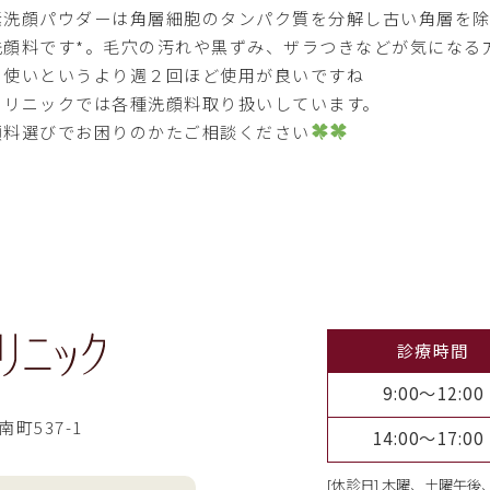
素洗顔パウダーは角層細胞のタンパク質を分解し古い角層を
洗顔料です*。毛穴の汚れや黒ずみ、ザラつきなどが気になる
日使いというより週２回ほど使用が良いですね
クリニックでは各種洗顔料取り扱いしています。
顔料選びでお困りのかたご相談ください
診療時間
9:00～12:00
南町537-1
14:00～17:00
[休診日] 木曜、土曜午