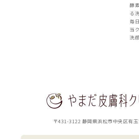
酵
る
毎
当
洗
〒431-3122 静岡県浜松市中央区有玉