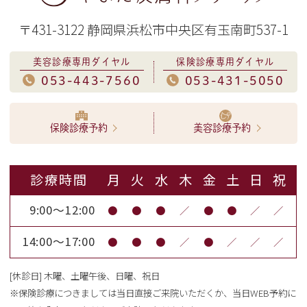
〒431-3122 静岡県浜松市中央区有玉南町537-1
美容診療専用ダイヤル
保険診療専用ダイヤル
053-443-7560
053-431-5050
保険診療予約
美容診療予約
診療時間
月
火
水
木
金
土
日
祝
9:00～12:00
●
●
●
／
●
●
／
／
14:00～17:00
●
●
●
／
●
／
／
／
[休診日] 木曜、土曜午後、日曜、祝日
※保険診療につきましては当日直接ご来院いただくか、当日WEB予約に