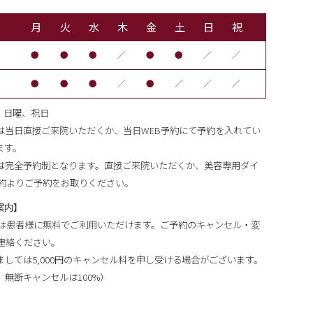
月
火
水
木
金
土
日
祝
●
●
●
／
●
●
／
／
●
●
●
／
●
／
／
／
後、日曜、祝日
は当日直接ご来院いただくか、当日WEB予約にて予約を入れてい
ます。
は完全予約制となります。直接ご来院いただくか、美容専用ダイ
予約よりご予約をお取りください。
案内】
ムは患者様に無料でご利用いただけます。ご予約のキャンセル・変
連絡ください。
しては5,000円のキャンセル料を申し受ける場合がございます。
無断キャンセルは100%）