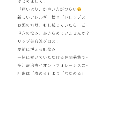
はじめまして！
『痛いより、かゆい方がつらい
…』そう感じるのには理由があります
新しいアレルギー検査「ドロップスクリーン」を導入しました！
お薬の容器、もし残っていたら…ご協力をお願いします
毛穴の悩み、あきらめていませんか？
リップ美容液グロス！
夏前に増える肌悩み
一緒に働いていただける仲間募集です！
多汗症治療イオントフォレーシスの時間が半分に
肝斑は「攻める」より「なだめる」