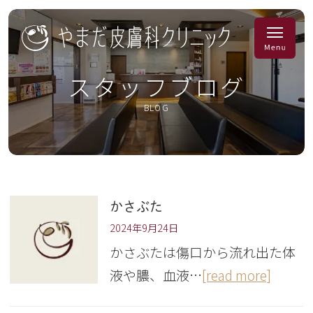
スタッフブログ
BLOG
かさぶた
2024年9月24日
かさぶたは傷口から流れ出た体
液や膿、血液…
[read more]