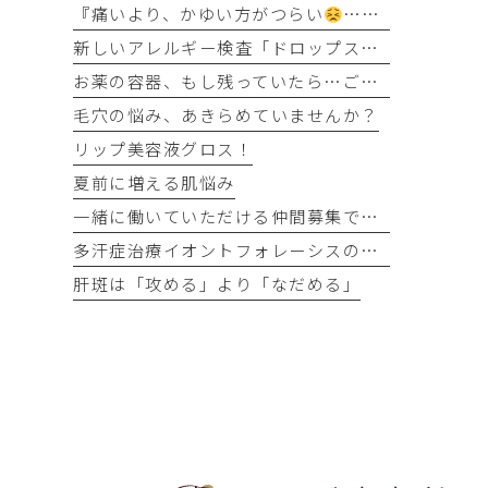
『痛いより、かゆい方がつらい
…』そう感じるのには理由があります
新しいアレルギー検査「ドロップスクリーン」を導入しました！
お薬の容器、もし残っていたら…ご協力をお願いします
毛穴の悩み、あきらめていませんか？
リップ美容液グロス！
夏前に増える肌悩み
一緒に働いていただける仲間募集です！
多汗症治療イオントフォレーシスの時間が半分に
肝斑は「攻める」より「なだめる」