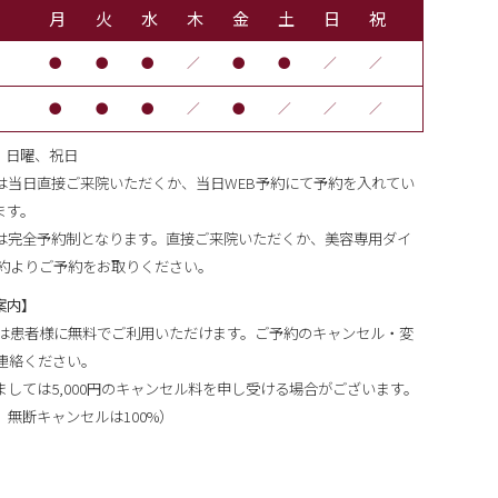
月
火
水
木
金
土
日
祝
●
●
●
／
●
●
／
／
●
●
●
／
●
／
／
／
後、日曜、祝日
は当日直接ご来院いただくか、当日WEB予約にて予約を入れてい
ます。
は完全予約制となります。直接ご来院いただくか、美容専用ダイ
予約よりご予約をお取りください。
案内】
ムは患者様に無料でご利用いただけます。ご予約のキャンセル・変
連絡ください。
しては5,000円のキャンセル料を申し受ける場合がございます。
無断キャンセルは100%）