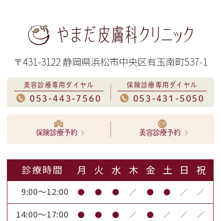
〒431-3122 静岡県浜松市中央区有玉南町537-1
美容診療専用ダイヤル
保険診療専用ダイヤル
053-443-7560
053-431-5050
保険診療予約
美容診療予約
診療時間
月
火
水
木
金
土
日
祝
9:00～12:00
●
●
●
／
●
●
／
／
14:00～17:00
●
●
●
／
●
／
／
／