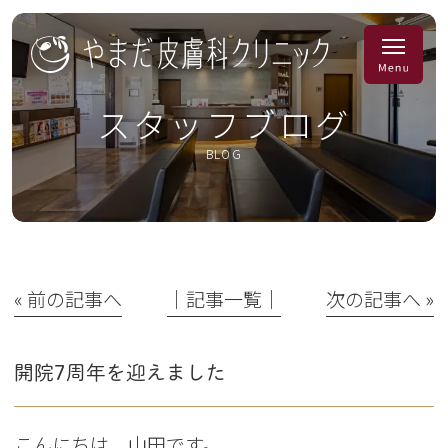
スタッフブログ
BLOG
« 前の記事へ
│記事一覧│
次の記事へ »
開院7周年を迎えました
こんにちは 山田です。