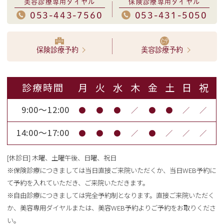
美容診療専用ダイヤル
保険診療専用ダイヤル
053-443-7560
053-431-5050
保険診療予約
美容診療予約
診療時間
月
火
水
木
金
土
日
祝
9:00～12:00
●
●
●
／
●
●
／
／
14:00～17:00
●
●
●
／
●
／
／
／
[休診日] 木曜、土曜午後、日曜、祝日
※保険診療につきましては当日直接ご来院いただくか、当日WEB予約に
て予約を入れていただき、ご来院いただきます。
※自由診療につきましては完全予約制となります。直接ご来院いただく
か、美容専用ダイヤルまたは、美容WEB予約よりご予約をお取りくださ
い。