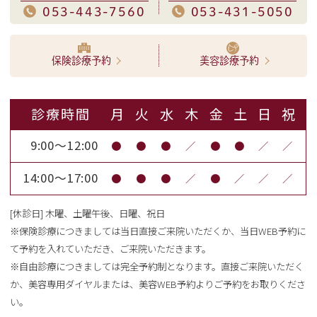
053-443-7560
053-431-5050
保険診療予約
美容診療予約
診療時間
月
火
水
木
金
土
日
祝
9:00～12:00
●
●
●
／
●
●
／
／
14:00～17:00
●
●
●
／
●
／
／
／
[休診日] 木曜、土曜午後、日曜、祝日
※保険診療につきましては当日直接ご来院いただくか、当日WEB予約に
て予約を入れていただき、ご来院いただきます。
※自由診療につきましては完全予約制となります。直接ご来院いただく
か、美容専用ダイヤルまたは、美容WEB予約よりご予約をお取りくださ
い。