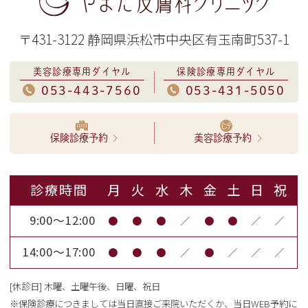
〒431-3122 静岡県浜松市中央区有玉南町537-1
美容診療専用ダイヤル
保険診療専用ダイヤル
053-443-7560
053-431-5050
保険診療予約
美容診療予約
診療時間
月
火
水
木
金
土
日
祝
9:00～12:00
●
●
●
／
●
●
／
／
14:00～17:00
●
●
●
／
●
／
／
／
[休診日] 木曜、土曜午後、日曜、祝日
※保険診療につきましては当日直接ご来院いただくか、当日WEB予約に