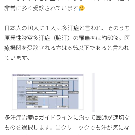
非常に多く受診されています
日本人の
10
人に１人は多汗症と言われ、そのうち
原発性腋窩多汗症（脇汗）の罹患率は約
60%
。医
療機関を受診される方は６
%
以下であると言われ
ています。
多汗症治療はガイドラインに沿って医師が適切な
ものを選択します。当クリニックでも汗が気にな