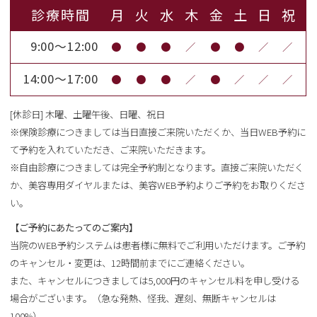
診療時間
月
火
水
木
金
土
日
祝
9:00～12:00
●
●
●
／
●
●
／
／
14:00～17:00
●
●
●
／
●
／
／
／
[休診日] 木曜、土曜午後、日曜、祝日
※保険診療につきましては当日直接ご来院いただくか、当日WEB予約に
て予約を入れていただき、ご来院いただきます。
※自由診療につきましては完全予約制となります。直接ご来院いただく
か、美容専用ダイヤルまたは、美容WEB予約よりご予約をお取りくださ
い。
【ご予約にあたってのご案内】
当院のWEB予約システムは患者様に無料でご利用いただけます。ご予約
のキャンセル・変更は、12時間前までにご連絡ください。
また、キャンセルにつきましては5,000円のキャンセル料を申し受ける
場合がございます。（急な発熱、怪我、遅刻、無断キャンセルは
100%）