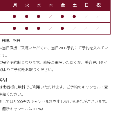
月
火
水
木
金
土
日
祝
●
●
●
／
●
●
／
／
●
●
●
／
●
／
／
／
後、日曜、祝日
は当日直接ご来院いただくか、当日WEB予約にて予約を入れてい
ます。
は完全予約制となります。直接ご来院いただくか、美容専用ダイ
予約よりご予約をお取りください。
案内】
ムは患者様に無料でご利用いただけます。ご予約のキャンセル・変
連絡ください。
しては5,000円のキャンセル料を申し受ける場合がございます。
無断キャンセルは100%）