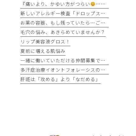
『痛いより、かゆい方がつらい
…』そう感じるのには理由があります
新しいアレルギー検査「ドロップスクリーン」を導入しました！
お薬の容器、もし残っていたら…ご協力をお願いします
毛穴の悩み、あきらめていませんか？
リップ美容液グロス！
夏前に増える肌悩み
一緒に働いていただける仲間募集です！
多汗症治療イオントフォレーシスの時間が半分に
肝斑は「攻める」より「なだめる」