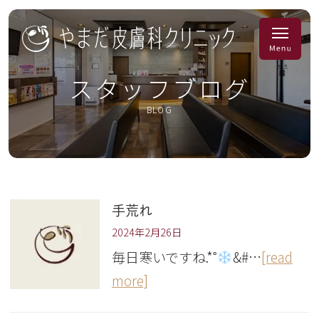
スタッフブログ
BLOG
手荒れ
2024年2月26日
毎日寒いですね.*˚
&#…
[read
more]