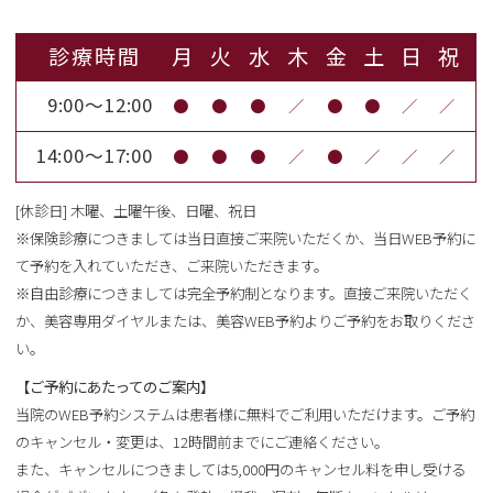
診療時間
月
火
水
木
金
土
日
祝
9:00～12:00
●
●
●
／
●
●
／
／
14:00～17:00
●
●
●
／
●
／
／
／
[休診日] 木曜、土曜午後、日曜、祝日
※保険診療につきましては当日直接ご来院いただくか、当日WEB予約に
て予約を入れていただき、ご来院いただきます。
※自由診療につきましては完全予約制となります。直接ご来院いただく
か、美容専用ダイヤルまたは、美容WEB予約よりご予約をお取りくださ
い。
【ご予約にあたってのご案内】
当院のWEB予約システムは患者様に無料でご利用いただけます。ご予約
のキャンセル・変更は、12時間前までにご連絡ください。
また、キャンセルにつきましては5,000円のキャンセル料を申し受ける